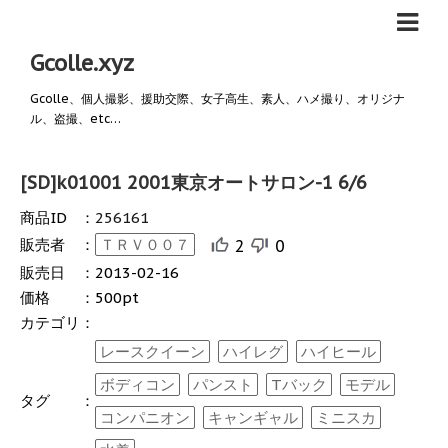
Gcolle.xyz
Gcolle、個人撮影、援助交際、女子高生、素人、ハメ撮り、オリジナ
ル、盗撮、etc…
[SD]k01001 2001東京オートサロン-1 6/6
商品ID
：
256161
販売者
：
ＴＲＶ００７
2
0
販売日
：
2013-02-16
価格
：
500pt
カテゴリ
：
レースクイーン
ハイレグ
ハイヒール
ボディコン
パンスト
Tバック
モデル
タグ
：
コンパニオン
キャンギャル
ミニスカ