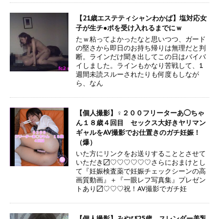
【21歳エステティシャンわかば】塩対応女
子が生チ●ポを受け入れるまでにｗ
たｗ粘ってよかったなと思いつつ、ガード
の堅さから即日のお持ち帰りは無理だと判
断。ラインだけ聞き出してこの日はバイバ
イしました。ラインもかなり苦戦して、1
週間未読スルーされたりも何度もしなが
ら、なん
【個人撮影】♀２００フリーターあ◯ちゃ
ん１８歳４回目 セックス大好きヤリマン
ギャルをAV撮影でお仕置きのガチ妊娠！
（爆）
いた方にリンクをお送りすることとさせて
いただき〼♡♡♡♡♡♡さらにおまけとし
て『妊娠検査薬で妊娠チェックシーンの高
画質動画』＋『一眼レフ写真集』プレゼン
トあり〼♡♡♡祝！AV撮影でガチ妊
【個人撮影】みやび25歳 スレンダー美乳