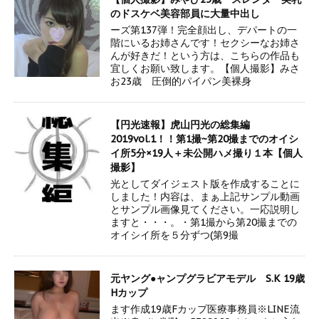
のドスケベ美容部員に大量中出し
ーズ第137弾！完全顔出し、デパートの一
階にいるお姉さんです！セクシーなお姉さ
んが好きだ！という方は、こちらの作品も
宜しくお願い致します。【個人撮影】みさ
お23歳 圧倒的パイパン美裸身
【円光速報】虎山円光の総集編
2019vol.1！！第1撮~第20撮までのオイシ
イ所5分×19人＋未公開ハメ撮り１本【個人
撮影】
光としてダイジェスト版を作成することに
しました！内容は、まぁ上記サンプル動画
とサンプル画像見てください。一応説明し
ますと・・・。・第1撮から第20撮までの
オイシイ所を５分ずつ(第9撮
元ヤング●ャンプグラビアモデル S.K 19歳
Hカップ
ます作成19歳Fカップ医療事務員※LINE流